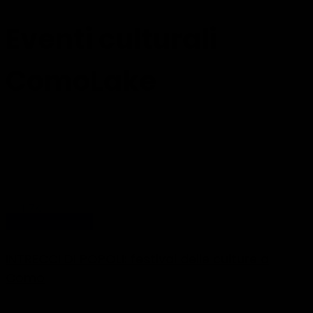
Eventi culturali
ComoLake
1.7K
Eventi - news
INTRECCI DI POPOLI: festival delle culture a
Como