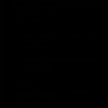
Como, il Lago di Como e il Lago di Lugano, con tutte le
informazioni utili per alloggiare, spostarsi e visitare
queste meravigliose zone.
RECENT POSTS
Como Cup 2026: torna il grande calcio
internazionale...
23 Luglio 2026
Cosa fare a Como questo weekend? Due
serate di grande...
17 Luglio 2026
NEWSLETTER
I dati verrano trattati per l'invio di Newsletter e
Promozioni Commerciali.