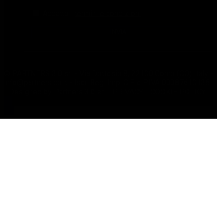
Accetto i
termini e condizioni
© PARTNERS 3.0 srl - Via Dottesio 8, 22100 Como (CO) Italy -
info@partners.co.it - Iscr. Reg. Imp. C.F. e P.IVA 03387610136
- Designed by
Partners 3.0 srl
-
PRIVACY -
COOKIE POLICY