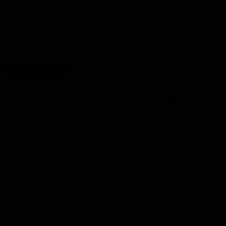
Pubblicato il 9 Maggio 2016
0
Giovedì 12 e sabato 14 maggio (e poi 21 e 22 maggio) Como
sarà animata da Intrecci di popoli, il …
3.1K
Eventi - news
LA NOTTE DEI MUSEI A COMO- 17 maggio
Pubblicato il 16 Maggio 2014
2
Anche Como partecipa con grande fervore alla Notte dei
Musei, evento patrocinato dall'Unesco e dal Consiglio
d'Europa per permettere a …
1
CATEGORIE