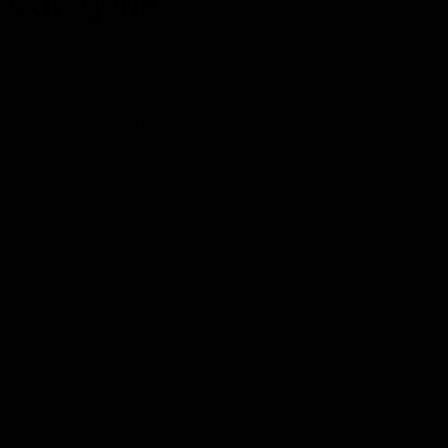
Categorie
LE NOTIZIE RACCOLGONO TUTTE LE STORIE CHE VUOI
LEGGERE
CONSIGLIATI PER VOI
EVENTI - NEWS
MADE IN COMOLAKE
HOTEL - B&B - AGRITURISMO
RISTORANTI - PIZZERIE
TEMPO LIBERO & SHOPPING
PRIMO PIANO